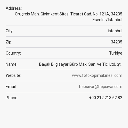
Address:
Oruçreis Mah. Giyimkent Sitesi Ticaret Cad. No: 121A, 34235
Esenler/İstanbul
City:
İstanbul
Zip:
34235
Country:
Türkiye
Name:
Başak Bilgisayar Büro Mak. San. ve Tic. Ltd. Şti.
Website:
www.fotokopimakinesi.com
Email:
hepsivar@hepsivar.com
Phone:
+90 212 213 62 82