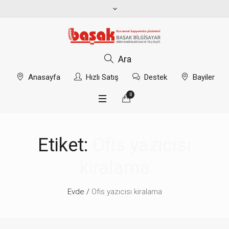
Ara
Anasayfa
Hızlı Satış
Destek
Bayiler
0
Etiket:
Ofis yazıcısı
kiralama
Evde
/
Ofis yazıcısı kiralama