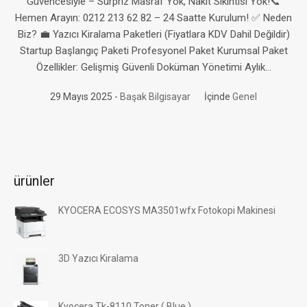
Güvencesiyle – Sürpriz Masraf Yok, Nakit Sıkıntısı Yok!📞
Hemen Arayın: 0212 213 62 82 – 24 Saatte Kurulum! ✅ Neden
Biz? 💼 Yazıcı Kiralama Paketleri (Fiyatlara KDV Dahil Değildir)
Startup Başlangıç Paketi Profesyonel Paket Kurumsal Paket
Özellikler: Gelişmiş Güvenli Doküman Yönetimi Aylık...
29 Mayıs 2025
Başak Bilgisayar
İçinde
Genel
ürünler
KYOCERA ECOSYS MA3501wfx Fotokopi Makinesi
3D Yazıcı Kiralama
Kyocera Tk-8110 Toner ( Blue )