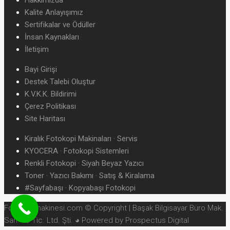
Hakkımızda
Kalite Anlayışımız
Sertifikalar ve Ödüller
İnsan Kaynakları
İletişim
Bayi Girişi
Destek Talebi Oluştur
K.V.K.K. Bildirimi
Çerez Politikası
Site Haritası
Kiralık Fotokopi Makinaları · Servis
KYOCERA · Fotokopi Sistemleri
Renkli Fotokopi · Siyah Beyaz Yazıcı
Toner · Yazıcı Bakımı · Satış & Kiralama
#Sayfabaşı · Kopyabaşı Fotokopi
Fotokopimakinesi.com © Copyright | Başak Bilgisayar Büro Mak.
San. ve Tic. Ltd. Şti. ◕ Powered by Prospectus Digital