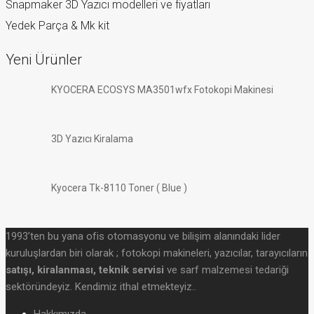
Snapmaker 3D Yazıcı modelleri ve fiyatları
Yedek Parça & Mk kit
Yeni Ürünler
KYOCERA ECOSYS MA3501wfx Fotokopi Makinesi
3D Yazıcı Kiralama
Kyocera Tk-8110 Toner ( Blue )
1993’ten bu yana ofis otomasyonu ve bilişim alanındaki lider
kuruluşlardan biri olarak ; fotokopi makineleri, yazıcılar, tarayıcıların
satışı, kiralanması, teknik servisi
ve sarf malzemesi tedariği
sektöründeyiz. Kendimiz ithal etmekteyiz..