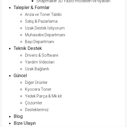
Snapmaker 3D Yazıcı modelleri ve fiyatları
Talepler & Formlar
Arıza ve Toner Talebi
Satış & Pazarlama
Uzak Destek İstiyorum
Muhasebe Departmanı
Bayi Departmanı
Teknik Destek
Drivers & Software
Yardım Videoları
Uzak Bağlantı
Güncel
Diğer Ürünler
Kyocera Toner
Yedek Parça & Mk kit
Çözümler
Desteklerimiz
Blog
Bize Ulaşın