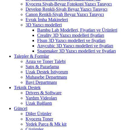
Kyocera Siyah-Beyaz Fotokopi Yazıcı Tarayıcı
Develop Renkli-Siyah Beyaz Yazıcı Tarayıcı
Canon Renkli-Siyah Beyaz Yazıcı Tarayıcı
Evrak İmha Makineleri
3D Yazıcı modelleri
Bambu Lab Modelleri, Fiyatları ve Ürünleri
Creality 3D Yazıcı modelleri fiyatları
Flsun 3D Yazıcı modelleri ve fiyatları
Anycubic 3D Yazıcı modelleri ve fiyatları
Snapmaker 3D Yazıcı modelleri ve fiyatları
Talepler & Formlar
Arıza ve Toner Talebi
Satış & Pazarlama
Uzak Destek İstiyorum
Muhasebe Departmanı
Bayi Departmanı
Teknik Destek
Drivers & Software
Yardım Videoları
Uzak Bağlantı
Güncel
Diğer Ürünler
Kyocera Toner
Yedek Parça & Mk kit
Çözümler