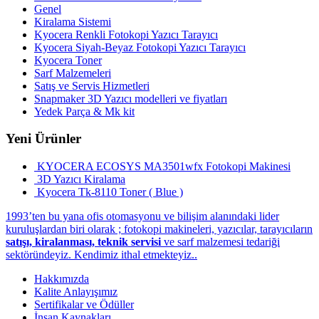
Genel
Kiralama Sistemi
Kyocera Renkli Fotokopi Yazıcı Tarayıcı
Kyocera Siyah-Beyaz Fotokopi Yazıcı Tarayıcı
Kyocera Toner
Sarf Malzemeleri
Satış ve Servis Hizmetleri
Snapmaker 3D Yazıcı modelleri ve fiyatları
Yedek Parça & Mk kit
Yeni Ürünler
KYOCERA ECOSYS MA3501wfx Fotokopi Makinesi
3D Yazıcı Kiralama
Kyocera Tk-8110 Toner ( Blue )
1993’ten bu yana ofis otomasyonu ve bilişim alanındaki lider
kuruluşlardan biri olarak ; fotokopi makineleri, yazıcılar, tarayıcıların
satışı, kiralanması, teknik servisi
ve sarf malzemesi tedariği
sektöründeyiz. Kendimiz ithal etmekteyiz..
Hakkımızda
Kalite Anlayışımız
Sertifikalar ve Ödüller
İnsan Kaynakları