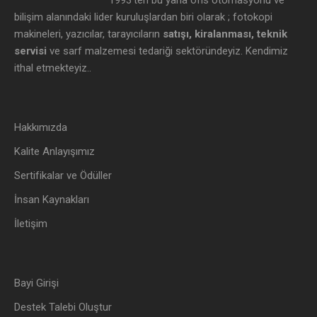
1993’ten bu yana ofis otomasyonu ve
bilişim alanındaki lider kuruluşlardan biri olarak ; fotokopi
makineleri, yazıcılar, tarayıcıların
satışı, kiralanması, teknik
servisi
ve sarf malzemesi tedariği sektöründeyiz. Kendimiz
ithal etmekteyiz..
Hakkımızda
Kalite Anlayışımız
Sertifikalar ve Ödüller
İnsan Kaynakları
İletişim
Bayi Girişi
Destek Talebi Oluştur